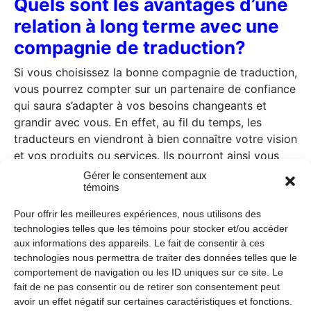
Quels sont les avantages d’une
relation à long terme avec une
compagnie de traduction?
Si vous choisissez la bonne compagnie de traduction,
vous pourrez compter sur un partenaire de confiance
qui saura s’adapter à vos besoins changeants et
grandir avec vous. En effet, au fil du temps, les
traducteurs en viendront à bien connaître votre vision
et vos produits ou services. Ils pourront ainsi vous
remettre des traductions de qualité qui seront bien
Gérer le consentement aux
témoins
adaptées à votre contexte unique. De plus, la
compagnie de traduction pourra vous conseiller sur
Pour offrir les meilleures expériences, nous utilisons des
la terminologie à employer, et même vous aider à
technologies telles que les témoins pour stocker et/ou accéder
créer des
glossaires
ou des lexiques. C’est un net
aux informations des appareils. Le fait de consentir à ces
avantage pour une PME qui produit de plus en plus
technologies nous permettra de traiter des données telles que le
de documents et qui veut s’assurer de leur uniformité.
comportement de navigation ou les ID uniques sur ce site. Le
fait de ne pas consentir ou de retirer son consentement peut
avoir un effet négatif sur certaines caractéristiques et fonctions.