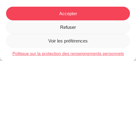
Quels autres services peut
Accepter
m’offrir la compagnie de
traduction?
Refuser
Saviez-vous que SLRR Cabinet de traduction est une
Voir les préférences
compagnie de traduction qui offre d’autres types de
services linguistiques pour vous aider à atteindre de
Politique sur la protection des renseignements personnels
nouveaux sommets? En plus de ses services de
traduction professionnelle, ce cabinet offre aussi des
services de rédaction, notamment des services de
rédaction de sites Web et de
descriptions de
produits
. Et pour garantir la qualité de tous vos
écrits, elle vous offre aussi d’excellents services de
révision de textes. Ensemble, ces services vous
procurent des solutions 360°sous le même toit.
N’hésitez surtout pas à communiquer avec
SLRR
Cabinet de traduction
pour en savoir davantage!