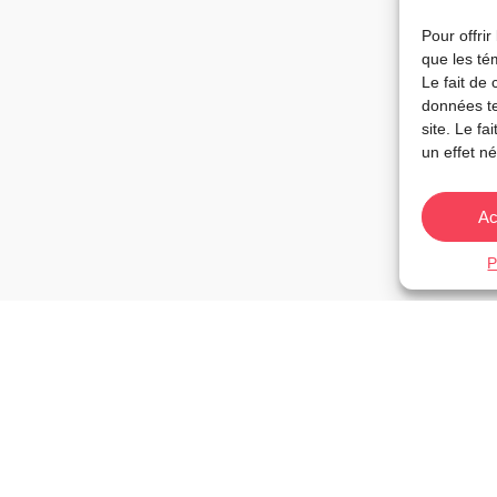
Pour offrir
que les té
Le fait de
données te
site. Le f
un effet né
Ac
P