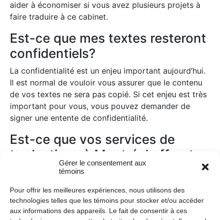
aider à économiser si vous avez plusieurs projets à
faire traduire à ce cabinet.
Est-ce que mes textes resteront
confidentiels?
La confidentialité est un enjeu important aujourd’hui.
Il est normal de vouloir vous assurer que le contenu
de vos textes ne sera pas copié. Si cet enjeu est très
important pour vous, vous pouvez demander de
signer une entente de confidentialité.
Est-ce que vos services de
traductions à Montréal offrent
Gérer le consentement aux
une livraison flexible?
témoins
La flexibilité des services est un autre point
Pour offrir les meilleures expériences, nous utilisons des
important lorsqu’on choisit un cabinet de traduction.
technologies telles que les témoins pour stocker et/ou accéder
Parfois, vous aurez besoin d’un service de traduction
aux informations des appareils. Le fait de consentir à ces