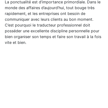
La ponctualité est d’importance primordiale. Dans le
monde des affaires d’aujourd’hui, tout bouge très
rapidement, et les entreprises ont besoin de
communiquer avec leurs clients au bon moment.
C’est pourquoi le traducteur professionnel doit
posséder une excellente discipline personnelle pour
bien organiser son temps et faire son travail à la fois
vite et bien.
Souci du client
Un traducteur professionnel se doit d’être à l’écoute
de son client et savoir lui poser les bonnes questions
pour bien adapter son travail. Il doit aussi faire
preuve d’intégrité et respecter les préférences et les
exigences particulières du client. Il sait que la qualité
des communications revêt une importance capitale
pour l’image et la réputation de son client.