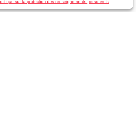
olitique sur la protection des renseignements personnels
nt des romans. Ils lisent souvent à la
lque sorte, le rédacteur Web professionnel
lairs, concis et bien rédigés.
bjectifs que vous avez pour votre blogue
 rédige pour vous.
R Cabinet de traduction
a la solution pour