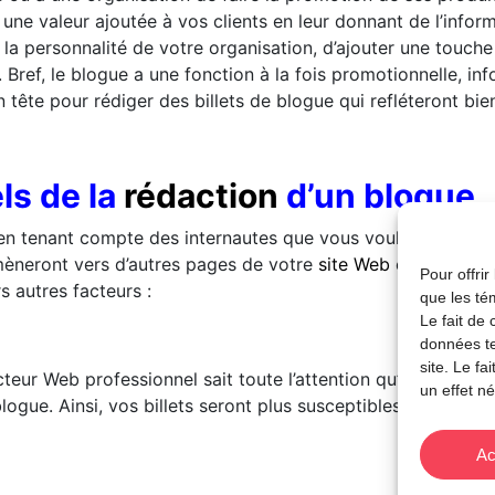
 une valeur ajoutée à vos clients en leur donnant de l’inform
 la personnalité de votre organisation, d’ajouter une touc
. Bref, le blogue a une fonction à la fois promotionnelle, i
tête pour rédiger des billets de blogue qui refléteront bie
ls de la
rédaction
d’un blogue
 tenant compte des internautes que vous voulez joindre. Il sa
s mèneront vers d’autres pages de votre
site Web
et à interag
Pour offrir
s autres facteurs :
que les té
Le fait de
données te
site. Le f
teur Web professionnel sait toute l’attention qu’il faut acco
un effet né
ogue. Ainsi, vos billets seront plus susceptibles d’apparaît
Ac