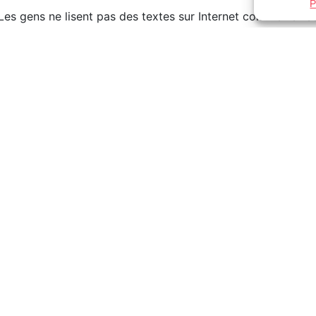
P
es gens ne lisent pas des textes sur Internet comme ils lise
 site si une page ne les accroche pas tout de suite. En que
mment capter l’attention des internautes à l’aide de textes c
acteur Web professionnel doit toujours tenir compte des o
 Il doit bien doser toutes ces facettes dans les textes qu’il
 Web professionnel pour démarrer votre blogue cet été,
SLR