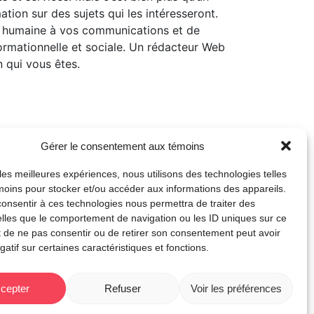
ation sur des sujets qui les intéresseront.
he humaine à vos communications et de
nformationnelle et sociale. Un rédacteur Web
n qui vous êtes.
Gérer le consentement aux témoins
it que le but, c’est d’inciter les lecteurs
ir avec vous. De plus, le rédacteur Web
 les meilleures expériences, nous utilisons des technologies telles
moins pour stocker et/ou accéder aux informations des appareils.
 consentir à ces technologies nous permettra de traiter des
lles que le comportement de navigation ou les ID uniques sur ce
ait de ne pas consentir ou de retirer son consentement peut avoir
rder aux mots clés utilisés dans ses textes
gatif sur certaines caractéristiques et fonctions.
re dans les résultats de recherche des
cepter
Refuser
Voir les préférences