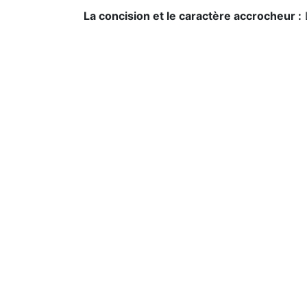
La concision et le caractère accrocheur :
L
diagonale et passent rapidement à un autre
doit être un fin psychologue pour savoir co
Les objectifs de la communication :
Le réd
(persuader, informer, divertir, influencer…).
Si vous êtes à la recherche d’un rédacteur
vous! Bonne journée des médias sociaux!
SLRR cabinet de traduction