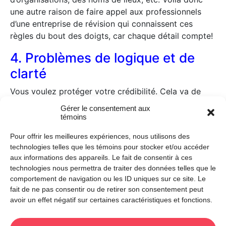
une autre raison de faire appel aux professionnels
d’une entreprise de révision qui connaissent ces
règles du bout des doigts, car chaque détail compte!
4. Problèmes de logique et de
clarté
Vous voulez protéger votre crédibilité. Cela va de
soi. Mettez toutes les chances de votre côté en
Gérer le consentement aux
faisant affaire avec une entreprise de révision
témoins
réputée. L’entreprise pourra faire réviser vos textes
Pour offrir les meilleures expériences, nous utilisons des
par des professionnels qui pourront signaler des
technologies telles que les témoins pour stocker et/ou accéder
problèmes de logique dans vos écrits, comme des
aux informations des appareils. Le fait de consentir à ces
incohérences et des contradictions. De plus,
technologies nous permettra de traiter des données telles que le
l’entreprise de révision pourra vous aider à améliorer
comportement de navigation ou les ID uniques sur ce site. Le
l’efficacité de vos communications en corrigeant des
fait de ne pas consentir ou de retirer son consentement peut
problèmes de clarté pour que vos lecteurs puissent
avoir un effet négatif sur certaines caractéristiques et fonctions.
vous comprendre du premier coup!