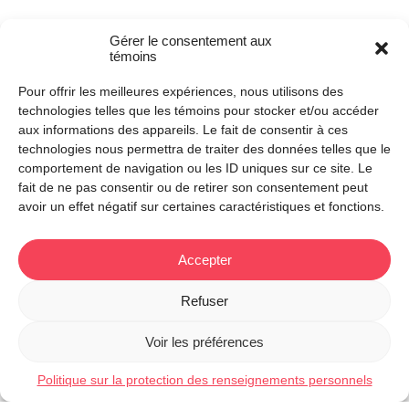
Un mouvement grandissant
Gérer le consentement aux
témoins
Cette toute première certification philanthropique se
Pour offrir les meilleures expériences, nous utilisons des
veut le début d’un nouveau maillon corporatif de la
technologies telles que les témoins pour stocker et/ou accéder
grande chaîne de solidarité qu’est Opération Enfant
aux informations des appareils. Le fait de consentir à ces
Soleil, et SLRR Cabinet de traduction invite ses
technologies nous permettra de traiter des données telles que le
collaborateurs à se joindre à eux. Pour toute
comportement de navigation ou les ID uniques sur ce site. Le
information concernant la certification Entreprise
fait de ne pas consentir ou de retirer son consentement peut
Enfant Soleil :
www.operationenfantsoleil.ca/ees
.
avoir un effet négatif sur certaines caractéristiques et fonctions.
Accepter
À propos de SLRR Cabinet de
Refuser
traduction
SLRR est un cabinet de traduction aux dimensions
Voir les préférences
humaines qui entretient des relations solides avec ses
Politique sur la protection des renseignements personnels
clients. Le cabinet regroupe des traducteurs, des
rédacteurs et des réviseurs de haute voltige, dont la