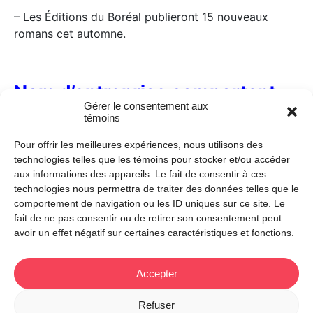
– Les Éditions du Boréal publieront 15 nouveaux
romans cet automne.
Nom d’entreprise comportant «
Gérer le consentement aux
et Associés » ou « et Fils »
témoins
Boucher notaire et Associés
|
Lambert & Fils
Pour offrir les meilleures expériences, nous utilisons des
technologies telles que les témoins pour stocker et/ou accéder
On accorde le verbe au pluriel :
aux informations des appareils. Le fait de consentir à ces
technologies nous permettra de traiter des données telles que le
– Boucher notaire et Associés ont obtenu un contrat
comportement de navigation ou les ID uniques sur ce site. Le
d’envergure.
fait de ne pas consentir ou de retirer son consentement peut
avoir un effet négatif sur certaines caractéristiques et fonctions.
– Lambert & Fils ont installé leurs bureaux dans une
nouvelle bâtisse.
Accepter
Refuser
SLRR Cabinet de traduction