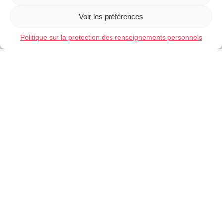
Voir les préférences
Politique sur la protection des renseignements personnels
Dernières publications
Le cabinet de traduction spécialisé, votre allié
en affaires