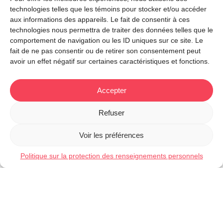
sur les médias sociaux! Mais avant, il importe de
technologies telles que les témoins pour stocker et/ou accéder
vous poser ces questions :
aux informations des appareils. Le fait de consentir à ces
technologies nous permettra de traiter des données telles que le
– Est-ce que j’ai une ressource professionnelle à
comportement de navigation ou les ID uniques sur ce site. Le
l’interne pour réviser mon offre d’emploi? Sinon, il
fait de ne pas consentir ou de retirer son consentement peut
importe de la soumettre à un
réviseur
pour assurer
avoir un effet négatif sur certaines caractéristiques et fonctions.
votre crédibilité.
– À quel public mon offre d’emploi est-elle destinée?
Accepter
Devrait-elle être accessible en français et en anglais?
Notre cabinet de traduction professionnelle vous
Refuser
accompagne dans cette démarche.
Voir les préférences
Politique sur la protection des renseignements personnels
Vous manquez de temps et aimeriez publier des
offres d’emploi à la hauteur de qui vous êtes?
Nos
experts en ressources humaines peuvent vous
accompagner dans la production et la rédaction de
vos offres d’emploi.