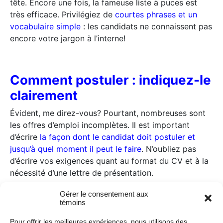
tête. Encore une fois, la fameuse liste à puces est
très efficace. Privilégiez de
courtes phrases et un
vocabulaire simple
: les candidats ne connaissent pas
encore votre jargon à l’interne!
Comment postuler : indiquez-le
clairement
Évident, me direz-vous? Pourtant, nombreuses sont
les offres d’emploi incomplètes. Il est important
d’écrire
la façon dont le candidat doit postuler et
jusqu’à quel moment il peut le faire
. N’oubliez pas
d’écrire vos exigences quant au format du CV et à la
nécessité d’une lettre de présentation.
Gérer le consentement aux
témoins
Vous êtes maintenant presque prêt à diffuser le tout
Pour offrir les meilleures expériences, nous utilisons des